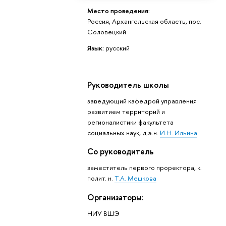
Место проведения:
Россия, Архангельская область, пос.
Соловецкий
Язык:
русский
Руководитель школы
заведующий кафедрой управления
развитием территорий и
регионалистики факультета
социальных наук, д.э.н.
И.Н. Ильина
Со руководитель
заместитель первого проректора, к.
полит. н.
Т.А. Мешкова
Организаторы:
НИУ ВШЭ