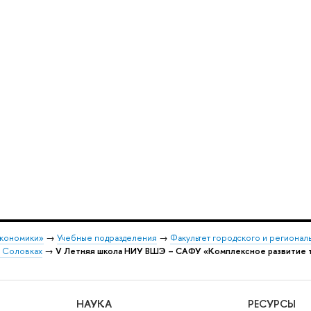
экономики»
→
Учебные подразделения
→
Факультет городского и регионал
 Соловках
→
V Летняя школа НИУ ВШЭ – САФУ «Комплексное развитие т
НАУКА
РЕСУРСЫ