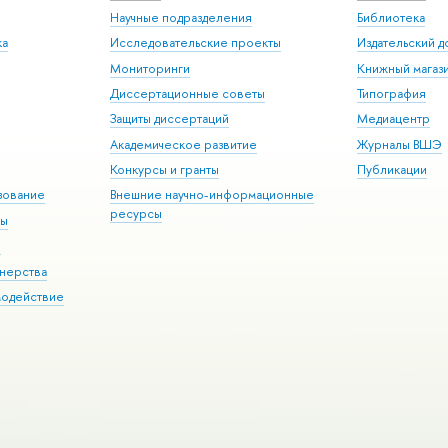
Научные подразделения
Библиотека
ка
Исследовательские проекты
Издательский 
Мониторинги
Книжный магаз
Диссертационные советы
Типография
Защиты диссертаций
Медиацентр
Академическое развитие
Журналы ВШЭ
Конкурсы и гранты
Публикации
зование
Внешние научно-информационные
ресурсы
ры
Э
нерства
модействие