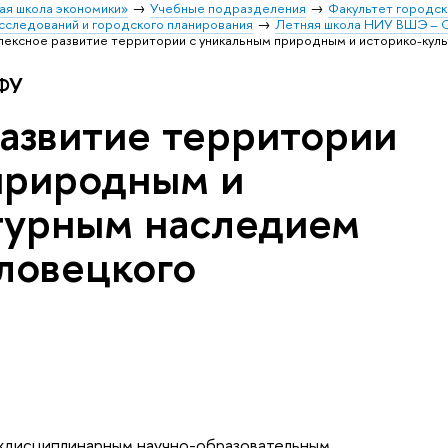
ая школа экономики»
Учебные подразделения
Факультет городск
сследований и городского планирования
Летняя школа НИУ ВШЭ – 
ексное развитие территории с уникальным природным и историко-кул
АФУ
азвитие территории
природным и
турным наследием
ловецкого
еждисциплинарным научно-образовательным