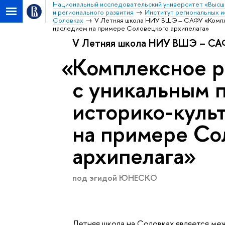
Национальный исследовательский университет «Высш
и регионального развития
Институт региональных и
Соловках
V Летняя школа НИУ ВШЭ – САФУ «Компл
наследием на примере Соловецкого архипелага»
V Летняя школа НИУ ВШЭ – С
Комплексное р
с уникальным 
историко-куль
на примере Со
архипелага
под эгидой ЮНЕСКО
Летняя школа на Соловках является м