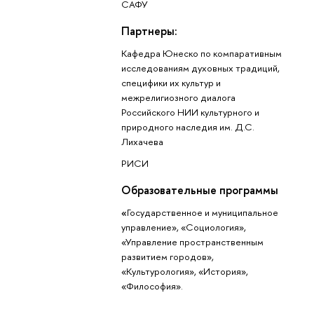
САФУ
Партнеры:
Кафедра Юнеско по компаративным
исследованиям духовных традиций,
специфики их культур и
межрелигиозного диалога
Российского НИИ культурного и
природного наследия им. Д.С.
Лихачева
РИСИ
Образовательные программы
«
Государственное и муниципальное
управление», «Социология»,
«Управление пространственным
развитием городов»,
«Культурология», «История»,
«Философия».