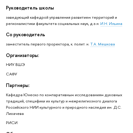
Руководитель школы
заведующий кафедрой управления развитием территорий и
регионалистики факультета социальных наук, д.э.н.
И.Н. Ильина
Со руководитель
заместитель первого проректора, к. полит. н.
Т.А. Мешкова
Организаторы:
НИУ ВШЭ
САФУ
Партнеры:
Кафедра Юнеско по компаративным исследованиям духовных
традиций, специфики их культур и межрелигиозного диалога
Российского НИИ культурного и природного наследия им. Д.С.
Лихачева
РИСИ